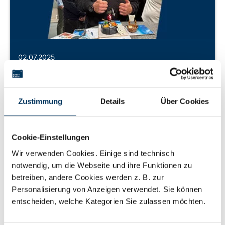
02.07.2025
10 Jahre bei Battery-Kutter
Wir möchten heute unseren Flo gebührend feiern,
Zustimmung
Details
Über Cookies
denn er hatte am 01.07. sein 10-jähriges
Firmenjubiläum!
Cookie-Einstellungen
Wir verwenden Cookies. Einige sind technisch
Mehr erfahren
notwendig, um die Webseite und ihre Funktionen zu
betreiben, andere Cookies werden z. B. zur
Personalisierung von Anzeigen verwendet. Sie können
entscheiden, welche Kategorien Sie zulassen möchten.