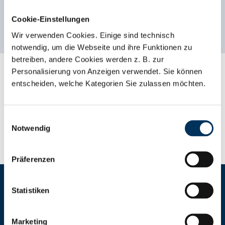
beschreiben würden. Wir sind sehr stolz auf das
Cookie-Einstellungen
Ergebnis und freuen uns so ein tolles Team, um
Wir verwenden Cookies. Einige sind technisch
uns zu haben!
notwendig, um die Webseite und ihre Funktionen zu
betreiben, andere Cookies werden z. B. zur
Personalisierung von Anzeigen verwendet. Sie können
Wir sind eine
Familie
entscheiden, welche Kategorien Sie zulassen möchten.
Freundlich, fürsorglich, wertschätzend. So
Einwilligungsauswahl
gestalten wir unser Miteinander und die
Notwendig
Zusammenarbeit mit unseren Kunden.
Präferenzen
Wir streben stets nach
Statistiken
Professionalität
Marketing