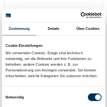
Lithium Photobatterie 3 V (CR17345)
Für Preis bitte anmelden
Zustimmung
Details
Über Cookies
Cookie-Einstellungen
Mehr erfahren
Wir verwenden Cookies. Einige sind technisch
notwendig, um die Webseite und ihre Funktionen zu
betreiben, andere Cookies werden z. B. zur
Lieferzeit 2-5 Werktage
Personalisierung von Anzeigen verwendet. Sie können
entscheiden, welche Kategorien Sie zulassen möchten.
Einwilligungsauswahl
Notwendig