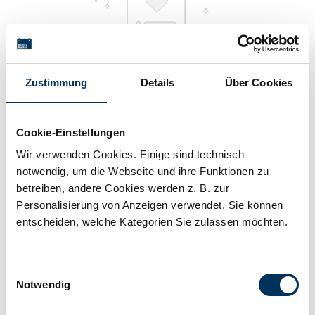
Zustimmung
Details
Über Cookies
Ihr Merkzettel ist leer
Cookie-Einstellungen
Behalten Sie interessante Produkte im Auge, indem Sie sie zu
Wir verwenden Cookies. Einige sind technisch
Ihrem Merkzettel hinzufügen.
notwendig, um die Webseite und ihre Funktionen zu
betreiben, andere Cookies werden z. B. zur
Personalisierung von Anzeigen verwendet. Sie können
entscheiden, welche Kategorien Sie zulassen möchten.
Kontakt
Battery-Kutter GmbH & Co. KG
Einwilligungsauswahl
Notwendig
Robert-Koch-Straße 19a
22851 Norderstedt
T
+49 40 401 161-0