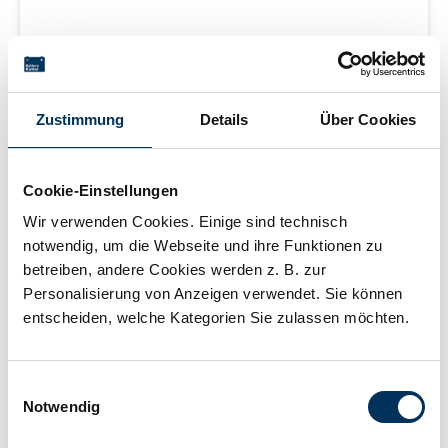
Länge: 5000 mm, Querschnitt: 70 mm², Anschluss: M8,
einseitig mit angespritztem Kopf
Für Preis bitte anmelden
Zustimmung
Details
Über Cookies
Cookie-Einstellungen
Mehr erfahren
Wir verwenden Cookies. Einige sind technisch
notwendig, um die Webseite und ihre Funktionen zu
betreiben, andere Cookies werden z. B. zur
Lieferzeit auf Anfrage
Personalisierung von Anzeigen verwendet. Sie können
entscheiden, welche Kategorien Sie zulassen möchten.
Einwilligungsauswahl
Notwendig