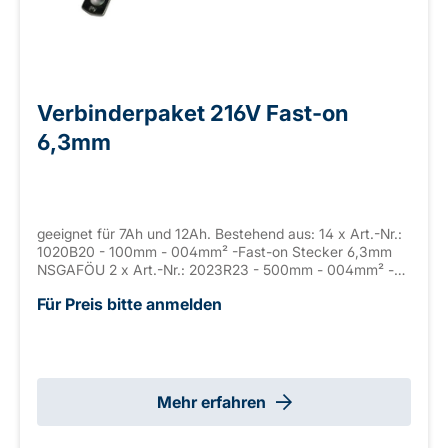
Verbinderpaket 216V Fast-on
6,3mm
geeignet für 7Ah und 12Ah. Bestehend aus: 14 x Art.-Nr.:
1020B20 - 100mm - 004mm² -Fast-on Stecker 6,3mm
NSGAFÖU 2 x Art.-Nr.: 2023R23 - 500mm - 004mm² -
Fast-on Stecker 6,3mm NSGAFÖU 1 x Art.-Nr.: 3020E20
Für Preis bitte anmelden
- 1000mm - 004mm² - Fast-on Stecker 6,3mm
NSGAFÖU
Mehr erfahren