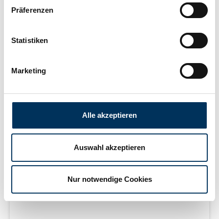
Präferenzen
Statistiken
Marketing
Endableiter mit flexibler
Dichtlippe, V0-isoliert
Alle akzeptieren
Auswahl akzeptieren
Länge: 10 000 mm, Querschnitt: 70 mm², Anschluss: M8
einseitig mit angespritztem Kopf
Nur notwendige Cookies
Für Preis bitte anmelden