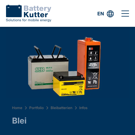
EN
Home
Portfolio
Bleibatterien
Infos
Blei
ist unser Element