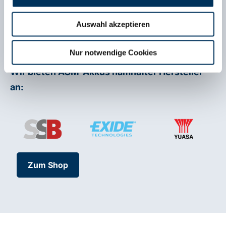
unsere eigenen Marken
SSB Battery
und
SUN
Auswahl akzeptieren
Battery
. Diese stehen für ein Höchstmaß an
Qualität und das zu einem fairen Preis.
Nur notwendige Cookies
Wir bieten AGM-Akkus namhafter Hersteller
an:
Zum Shop