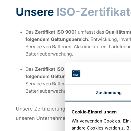
Unsere
ISO-Zertifika
Das
Zertifikat ISO 9001
umfasst das
Qualitäts
folgendem Geltungsbereich
: Entwicklung, Inve
Service von Batterien, Akkumulatoren, Ladetech
Batterieüberwachung.
Das
Zertifikat ISO 14001
umfasst das
Umweltma
folgendem Geltungsbereich
: Entwicklung, Inve
Service von Batterien, Akkumulatoren, Ladetech
Batterieüberwachung.
Zustimmung
Unsere Zertifizierungen der Managementsysteme 
Cookie-Einstellungen
unseren Unternehmenssitz in Norderstedt.
Wir verwenden Cookies. Einig
andere Cookies werden z. B.