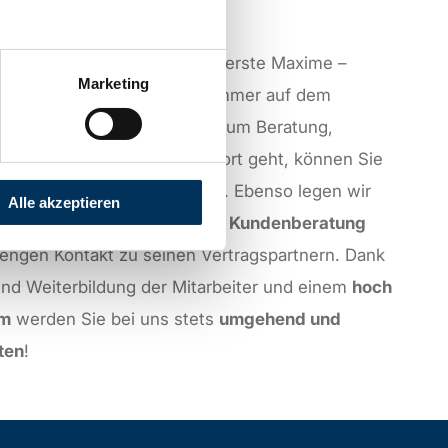
romversorgung
ist unsere oberste Maxime –
Marketing
en von Battery-Kutter sind immer auf dem
der Technik
. Auch wenn es um Beratung,
rtung oder technischen Support geht, können Sie
ähriges Know-how
vertrauen. Ebenso legen wir
Alle akzeptieren
f
professionelle, individuelle Kundenberatung
 engen Kontakt zu seinen Vertragspartnern. Dank
und Weiterbildung der Mitarbeiter und einem
hoch
am
werden Sie bei uns stets
umgehend und
ten
!