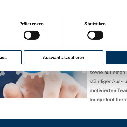
Eine
sichere St
Präferenzen
Statistiken
Batterie-Lösung
neuesten Stand 
Installation, Wa
auf unser
langj
ies
Auswahl akzeptieren
großen Wert au
sowie auf einen
ständiger Aus- 
motivierten Te
kompetent bera