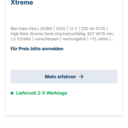
Xtreme
Blei-Vlies-Akku (AGM) | OGiV | 12 V | 220 Ah (C10) |
High Rate Xtreme Serie (hochstromfähig, 827 W/15 min.,
1,6 V/Zelle) | verschlossen | wartungsfrei | >12 Jahre |
Maße: 522 × 238 × 223 mm | Anschl. F-M8 | Gewicht:
Für Preis bitte anmelden
68,5 kg
Mehr erfahren
Lieferzeit 2-5 Werktage