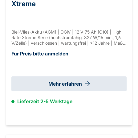
Xtreme
Blei-Vlies-Akku (AGM) | OGiV | 12 V 75 Ah (C10) | High
Rate Xtreme Serie (hochstromfähig, 327 W/15 min., 1,6
V/Zelle) | verschlossen | wartungsfrei | >12 Jahre | Maße:
258 × 166 × 215 mm | Anschl. F-M8 | Gewicht: 25 kg
Für Preis bitte anmelden
Mehr erfahren
Lieferzeit 2-5 Werktage