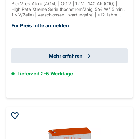
Blei-Vlies-Akku (AGM) | OGiV | 12 V | 140 Ah (C10) |
High Rate Xtreme Serie (hochstromfähig, 564 W/15 min.,
1,6 V/Zelle) | verschlossen | wartungsfrei | >12 Jahre |
Maße: 341 × 173 × 282 mm | Anschl. F-M8 | Gewicht:
Für Preis bitte anmelden
41,5 kg
Mehr erfahren
Lieferzeit 2-5 Werktage