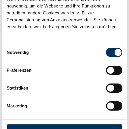
notwendig, um die Webseite und ihre Funktionen zu
betreiben, andere Cookies werden z. B. zur
SSB Battery SBL440-12HR V0
Personalisierung von Anzeigen verwendet. Sie können
entscheiden, welche Kategorien Sie zulassen möchten.
Xtreme
Einwilligungsauswahl
Notwendig
Blei-Vlies-Akku (AGM) | OGiV | 12 V | 100 Ah (C10) |
High Rate Xtreme Serie (hochstromfähig, 437 W/15 min.,
1,6 V/Zelle) | verschlossen | wartungsfrei | >12 Jahre |
Präferenzen
Maße: 339 × 173 × 220 mm | Anschl. F-M8 | Gewicht:
Für Preis bitte anmelden
31,5 kg
Statistiken
Mehr erfahren
Marketing
Lieferzeit 2-5 Werktage