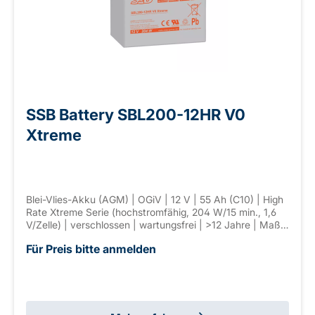
SSB Battery SBL200-12HR V0
Xtreme
Blei-Vlies-Akku (AGM) | OGiV | 12 V | 55 Ah (C10) | High
Rate Xtreme Serie (hochstromfähig, 204 W/15 min., 1,6
V/Zelle) | verschlossen | wartungsfrei | >12 Jahre | Maße:
229 × 138 × 213 mm | Anschl. F-M6 | Gewicht: 17 kg
Für Preis bitte anmelden