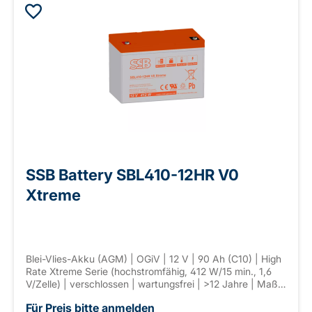
SSB Battery SBL410-12HR V0
Xtreme
Blei-Vlies-Akku (AGM) | OGiV | 12 V | 90 Ah (C10) | High
Rate Xtreme Serie (hochstromfähig, 412 W/15 min., 1,6
V/Zelle) | verschlossen | wartungsfrei | >12 Jahre | Maße:
306 × 170 × 225 mm | Anschl. F-M8 | Gewicht: 30,5 kg
Für Preis bitte anmelden