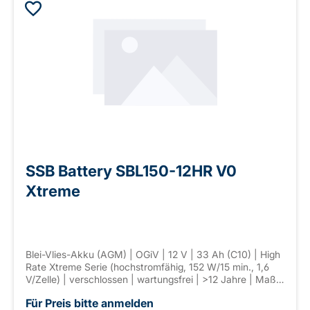
SSB Battery SBL150-12HR V0
Xtreme
Blei-Vlies-Akku (AGM) | OGiV | 12 V | 33 Ah (C10) | High
Rate Xtreme Serie (hochstromfähig, 152 W/15 min., 1,6
V/Zelle) | verschlossen | wartungsfrei | >12 Jahre | Maße:
195 × 130 × 168 mm | Anschl. F-M6 | Gewicht: 11,5 kg
Für Preis bitte anmelden