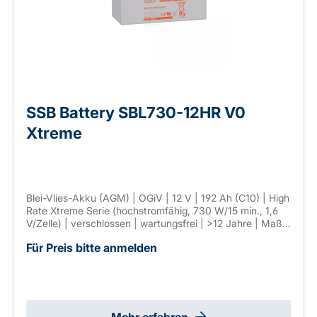
SSB Battery SBL730-12HR V0
Xtreme
Blei-Vlies-Akku (AGM) | OGiV | 12 V | 192 Ah (C10) | High
Rate Xtreme Serie (hochstromfähig, 730 W/15 min., 1,6
V/Zelle) | verschlossen | wartungsfrei | >12 Jahre | Maße:
530 × 209 × 220 mm | Anschl. F-M8 | Gewicht: 57,0 kg
Für Preis bitte anmelden