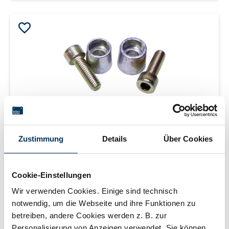
Zustimmung
Details
Über Cookies
Adapter M5 Innengewinde >>
Rundpol
Cookie-Einstellungen
Wir verwenden Cookies. Einige sind technisch
notwendig, um die Webseite und ihre Funktionen zu
von M5 Innengewinde auf DIN-Rundpol + / - (ein Satz
betreiben, andere Cookies werden z. B. zur
inklusive Inbusschrauben M5)
Personalisierung von Anzeigen verwendet. Sie können