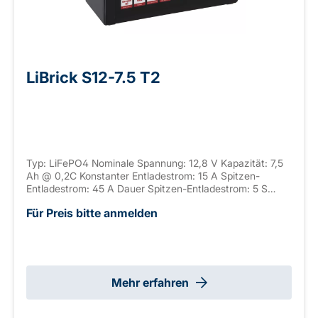
LiBrick S12-7.5 T2
Typ: LiFePO4 Nominale Spannung: 12,8 V Kapazität: 7,5
Ah @ 0,2C Konstanter Entladestrom: 15 A Spitzen-
Entladestrom: 45 A Dauer Spitzen-Entladestrom: 5 S
Anschluss: T2 Gehäuse: ABS, UL-94 V-0 Seriell
Für Preis bitte anmelden
verschaltbar: / Parallel verschaltbar: max. 4 Abmaße: 151
x 65 x 92 mm ±2mm (+2mm T2) Gewicht: 1,1 kg
Mehr erfahren