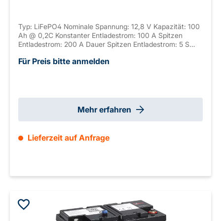
Typ: LiFePO4 Nominale Spannung: 12,8 V Kapazität: 100
Ah @ 0,2C Konstanter Entladestrom: 100 A Spitzen
Entladestrom: 200 A Dauer Spitzen Entladestrom: 5 S
Anschluss: M8 Gehäuse: ABS, UL-94 V-0 Seriell
Für Preis bitte anmelden
verschalbar: / Parallel verschaltbar: max. 10 Abmaße:
330 x 173 x 212 mm ±2mm (+2 mm M8) Gewicht: 10 kg
Mehr erfahren
Lieferzeit auf Anfrage