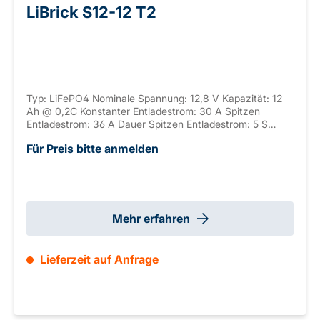
LiBrick S12-12 T2
Typ: LiFePO4 Nominale Spannung: 12,8 V Kapazität: 12
Ah @ 0,2C Konstanter Entladestrom: 30 A Spitzen
Entladestrom: 36 A Dauer Spitzen Entladestrom: 5 S
Anschluss: T2 Gehäuse: ABS, UL-94 V-0 Seriell
Für Preis bitte anmelden
verschaltbar: / Parallel verschaltbar: max. 10 Abmaße:
151 x 98 x 93 mm ±2mm (+3mm T2) Gewicht: 1,38 kg
Mehr erfahren
Lieferzeit auf Anfrage