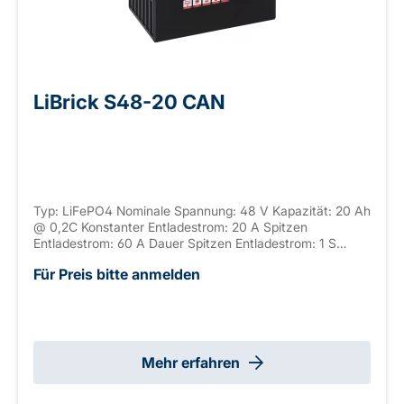
LiBrick S48-20 CAN
Typ: LiFePO4 Nominale Spannung: 48 V Kapazität: 20 Ah
@ 0,2C Konstanter Entladestrom: 20 A Spitzen
Entladestrom: 60 A Dauer Spitzen Entladestrom: 1 S
Anschluss: M6 Gehäuse: ABS, UL-94 V-0 Seriell
Für Preis bitte anmelden
verschaltbar: / Parallel verschaltbar: max. 4 Abmaße:
260 x 168 x 210 mm ±2mm (+ 15-65mm Weipu) Gewicht:
8,6 kg
Mehr erfahren