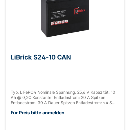
LiBrick S24-10 CAN
Typ: LiFePO4 Nominale Spannung: 25,6 V Kapazität: 10
Ah @ 0,2C Konstanter Entladestrom: 20 A Spitzen
Entladestrom: 30 A Dauer Spitzen Entladestrom: <4 S
Anschluss: M5 Gehäuse: ABS, UL-94 V-0 Seriell
Für Preis bitte anmelden
verschaltbar: / Parallel verschaltbar: max. 4 Abmaße: 181
x 77 x 168 mm ±2mm (+ 15-65mm Weipu) Gewicht: 2,7
kg