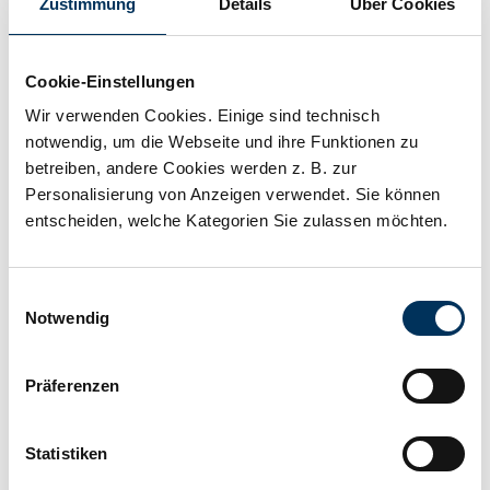
Zustimmung
Details
Über Cookies
LiBrick S24-3.3 T2
Cookie-Einstellungen
Wir verwenden Cookies. Einige sind technisch
notwendig, um die Webseite und ihre Funktionen zu
Typ: LiFePO4 Nominale Spannung: 25,6 V Kapazität: 3,3
betreiben, andere Cookies werden z. B. zur
Ah @ 0,2C Konstanter Entladestrom: 25 A Spitzen
Personalisierung von Anzeigen verwendet. Sie können
Entladestrom: 30 A Dauer Spitzen Entladestrom: 5 S
Anschluss: T2 Gehäuse: ABS, UL-94 V-0 Seriell
entscheiden, welche Kategorien Sie zulassen möchten.
Für Preis bitte anmelden
verschaltbar: / Parallel verschaltbar: max. 4 Abmaße: 151
x 65 x 92 mm ±2mm (+2 mm T2) Gewicht: 1,2 kg
Einwilligungsauswahl
Notwendig
Mehr erfahren
Präferenzen
Lieferzeit auf Anfrage
Statistiken