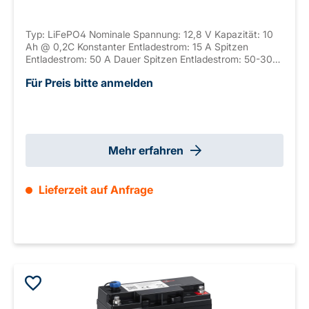
Typ: LiFePO4 Nominale Spannung: 12,8 V Kapazität: 10
Ah @ 0,2C Konstanter Entladestrom: 15 A Spitzen
Entladestrom: 50 A Dauer Spitzen Entladestrom: 50-300
S Anschluss: T2 Gehäuse: ABS, UL-94 V-0 Seriell
Für Preis bitte anmelden
verschaltbar: / Parallel verschaltbar: max. 4 Abmaße: 151
x 65 x 92 mm ±2mm (+2 mm T2) Gewicht: 1,3 kg
Mehr erfahren
Lieferzeit auf Anfrage