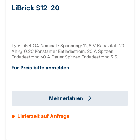
LiBrick S12-20
Typ: LiFePO4 Nominale Spannung: 12,8 V Kapazität: 20
Ah @ 0,2C Konstanter Entladestrom: 20 A Spitzen
Entladestrom: 60 A Dauer Spitzen Entladestrom: 5 S
Anschluss: M5 Gehäuse: ABS, UL-94 V-0 Seriell
Für Preis bitte anmelden
verschaltbar: / Parallel verschaltbar: max. 10 Abmaße:
181 x 77 x 168 mm ±2mm Gewicht: 2,35 kg
Mehr erfahren
Lieferzeit auf Anfrage