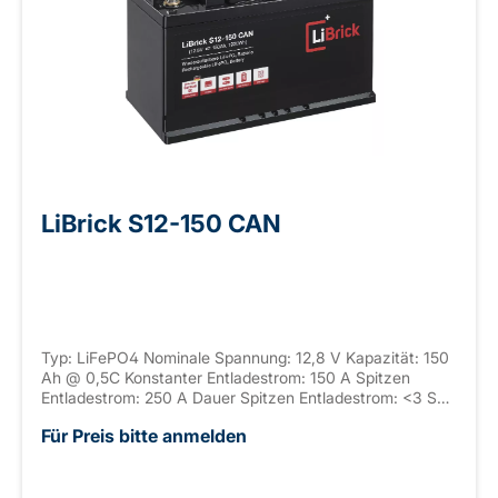
LiBrick S12-150 CAN
Typ: LiFePO4 Nominale Spannung: 12,8 V Kapazität: 150
Ah @ 0,5C Konstanter Entladestrom: 150 A Spitzen
Entladestrom: 250 A Dauer Spitzen Entladestrom: <3 S
Anschluss: M8 Gehäuse: ABS, UL-94 V-0 Seriell
Für Preis bitte anmelden
verschaltbar: / Parallel verschaltbar: max. 4 Abmaße:
335 x 175 x 190 mm ±2mm (+ 15-65mm Weipu) Gewicht:
15,5 kg