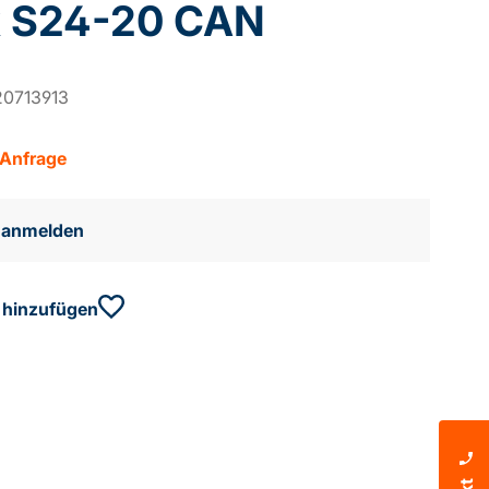
k S24-20 CAN
20713913
 Anfrage
e anmelden
 hinzufügen