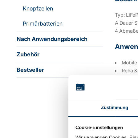
Knopfzellen
Typ: LiFe
A Dauer Sp
Primärbatterien
4 Abmaße:
Nach Anwendungsbereich
Anwen
Zubehör
Mobile
Bestseller
Reha &
USV/B
FTS
Speich
Zustimmung
Techni
Cookie-Einstellungen
Wir verwenden Cookies. Einig