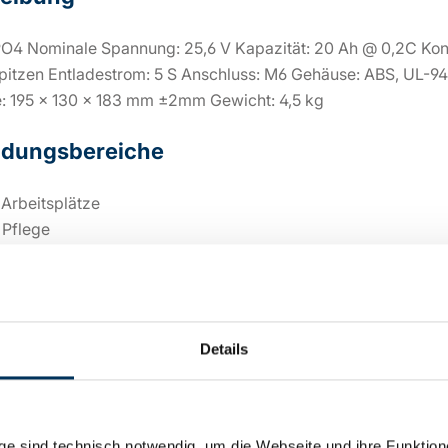
PO4 Nominale Spannung: 25,6 V Kapazität: 20 Ah @ 0,2C Kons
itzen Entladestrom: 5 S Anschluss: M6 Gehäuse: ABS, UL-94 V-
 195 x 130 x 183 mm ±2mm Gewicht: 4,5 kg
dungsbereiche
 Arbeitsplätze
 Pflege
ackup
erlösung
Details
sche Details
e sind technisch notwendig, um die Webseite und ihre Funktion