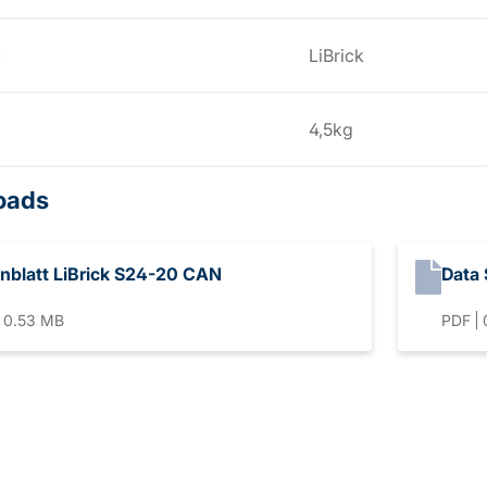
:
LiBrick
4,5kg
oads
nblatt LiBrick S24-20 CAN
Data 
0.53 MB
PDF