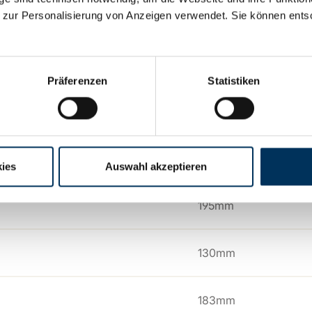
:
25,6V
 zur Personalisierung von Anzeigen verwendet. Sie können ents
20Ah
Präferenzen
Statistiken
ie:
LiFePO4
:
M6
ies
Auswahl akzeptieren
195mm
130mm
183mm