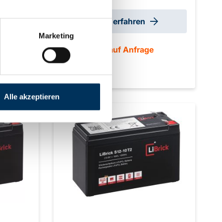
x 190 mm
max. 4 Abmaße: 151 x 65 x 92 mm
wicht:
±2mm (+2 mm T2) Gewicht: 1,2 kg
Mehr erfahren
Marketing
Lieferzeit auf Anfrage
Alle akzeptieren