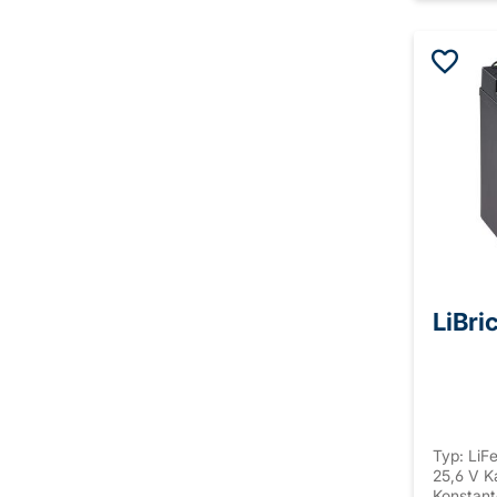
LiBri
Typ: Li
25,6 V K
Konstant