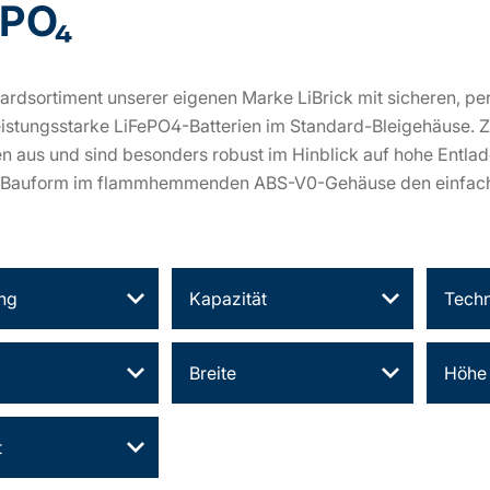
ePO₄
ardsortiment unserer eigenen Marke LiBrick mit sicheren, p
eistungsstarke LiFePO4-Batterien im Standard-Bleigehäuse. 
n aus und sind besonders robust im Hinblick auf hohe Entla
-Bauform im flammhemmenden ABS-V0-Gehäuse den einfach
ng
Kapazität
Techn
Breite
Höhe
t