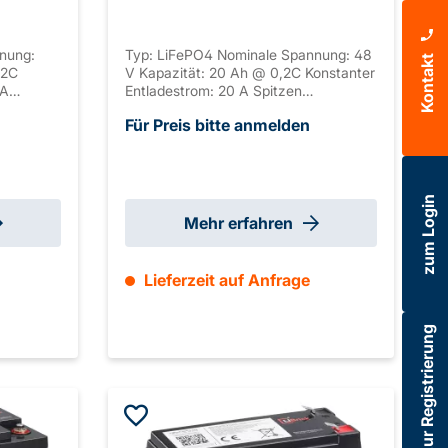
nung:
Typ: LiFePO4 Nominale Spannung: 48
Kontakt
,2C
V Kapazität: 20 Ah @ 0,2C Konstanter
 A
Entladestrom: 20 A Spitzen
Dauer
Entladestrom: 60 A Dauer Spitzen
Für Preis bitte anmelden
schluss:
Entladestrom: 1 S Anschluss: M6
Seriell
Gehäuse: ABS, UL-94 V-0 Seriell
haltbar:
verschaltbar: / Parallel verschaltbar:
x 183 mm
max. 4 Abmaße: 260 x 168 x 210 mm
±2mm (+ 15-65mm Weipu) Gewicht:
zum Login
8,6 kg
Mehr erfahren
Lieferzeit auf Anfrage
zur Registrierung