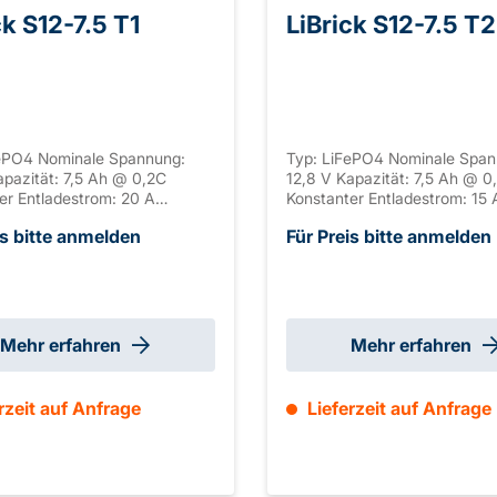
ck S12-7.5 T1
LiBrick S12-7.5 T2
FePO4 Nominale Spannung:
Typ: LiFePO4 Nominale Span
apazität: 7,5 Ah @ 0,2C
12,8 V Kapazität: 7,5 Ah @ 0
er Entladestrom: 20 A
Konstanter Entladestrom: 15 
Entladestrom: 37,5 A Dauer
Spitzen-Entladestrom: 45 A 
is bitte anmelden
Für Preis bitte anmelden
Entladestrom: 5 S Anschluss:
Spitzen-Entladestrom: 5 S An
se: ABS, UL-94 V-0 Seriell
T2 Gehäuse: ABS, UL-94 V-0 
bar: / Parallel verschaltbar:
verschaltbar: / Parallel versc
Abmaße: 151 x 65 x 92 mm
max. 4 Abmaße: 151 x 65 x 
mm T1) Gewicht: 1,1 kg
±2mm (+2mm T2) Gewicht: 1,
Mehr erfahren
Mehr erfahren
rzeit auf Anfrage
Lieferzeit auf Anfrage