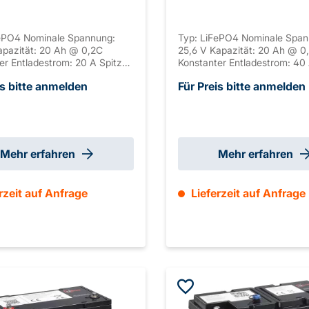
FePO4 Nominale Spannung:
Typ: LiFePO4 Nominale Span
apazität: 20 Ah @ 0,2C
25,6 V Kapazität: 20 Ah @ 0
er Entladestrom: 20 A Spitzen
Konstanter Entladestrom: 40
trom: 60 A Dauer Spitzen
Spitzen Entladestrom: 80 A 
is bitte anmelden
Für Preis bitte anmelden
trom: 5 S Anschluss: M5
Spitzen Entladestrom: 5 S An
 ABS, UL-94 V-0 Seriell
M6 Gehäuse: ABS, UL-94 V-0 
bar: / Parallel verschaltbar:
verschaltbar: / Parallel versc
 Abmaße: 181 x 77 x 168 mm
max. 4 Abmaße: 195 x 130 
wicht: 2,35 kg
±2mm Gewicht: 4,5 kg
Mehr erfahren
Mehr erfahren
rzeit auf Anfrage
Lieferzeit auf Anfrage