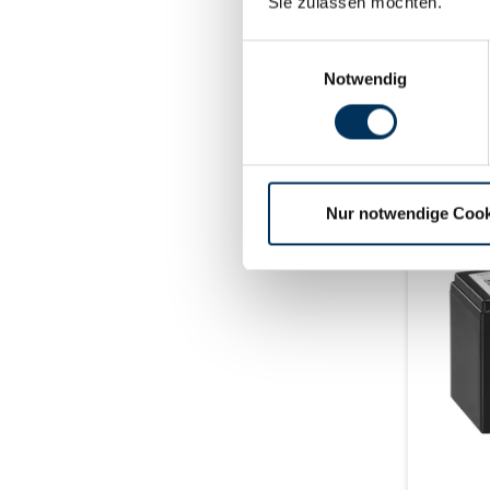
max. 10
Sie zulassen möchten.
±2mm (+
Einwilligungsauswahl
Notwendig
Liefe
Nur notwendige Cook