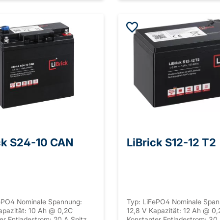
ck S24-10 CAN
LiBrick S12-12 T2
FePO4 Nominale Spannung:
Typ: LiFePO4 Nominale Span
apazität: 10 Ah @ 0,2C
12,8 V Kapazität: 12 Ah @ 0
er Entladestrom: 20 A Spitzen
Konstanter Entladestrom: 30