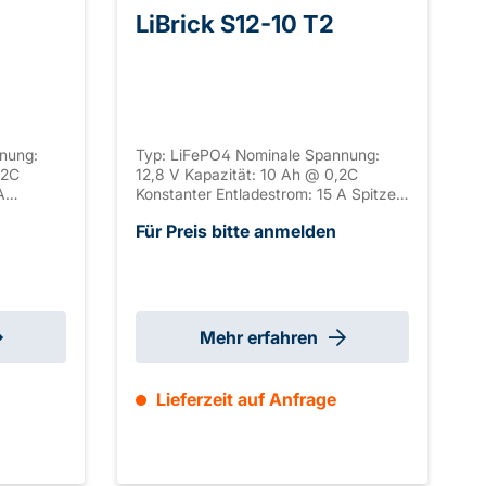
LiBrick S12-10 T2
nung:
Typ: LiFePO4 Nominale Spannung:
,2C
12,8 V Kapazität: 10 Ah @ 0,2C
A
Konstanter Entladestrom: 15 A Spitzen
Dauer
Entladestrom: 50 A Dauer Spitzen
Für Preis bitte anmelden
schluss:
Entladestrom: 50-300 S Anschluss: T2
Seriell
Gehäuse: ABS, UL-94 V-0 Seriell
haltbar:
verschaltbar: / Parallel verschaltbar:
92 mm
max. 4 Abmaße: 151 x 65 x 92 mm
1 kg
±2mm (+2 mm T2) Gewicht: 1,3 kg
Mehr erfahren
Lieferzeit auf Anfrage