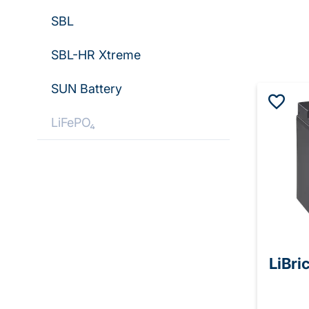
SBL
SBL-HR Xtreme
SUN Battery
LiFePO₄
LiBri