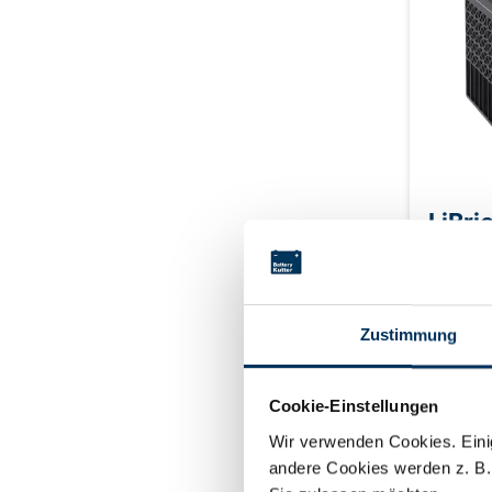
LiBri
Zustimmung
Typ: Li
12,8 V K
Konstant
Cookie-Einstellungen
Spitzen 
Für Pre
Spitzen 
Wir verwenden Cookies. Einig
M8 Gehäu
andere Cookies werden z. B.
verschalb