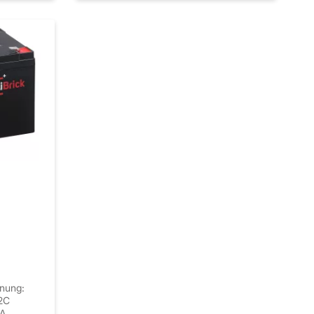
nung:
,2C
 A