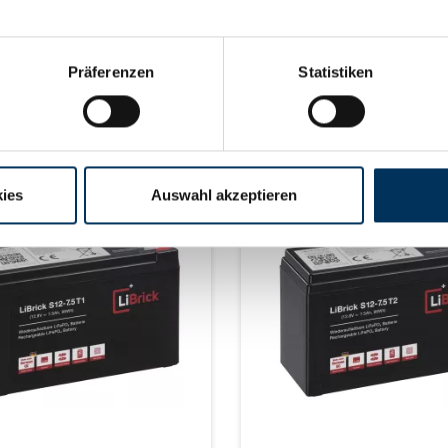
 Abmaße: 330 x 173 x 212 mm
max. 4 Abmaße: 335 x 175 
2 mm M8) Gewicht: 10 kg
±2mm (+ 15-65mm Weipu) Ge
15,5 kg
Mehr erfahren
Mehr erfahren
Präferenzen
Statistiken
rzeit auf Anfrage
Lieferzeit auf Anfrage
ies
Auswahl akzeptieren