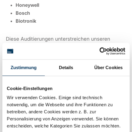
Honeywell
Bosch
Biotronik
Diese Auditierungen unterstreichen unseren
hohen Qualitätsanspruch, unsere transparenten
Prozesse sowie unsere konsequente Ausrichtung
auf Kundenanforderungen und Nachhaltigkeit. Für
Zustimmung
Details
Über Cookies
unsere Kunden bedeutet das:
geprüfte Sicherheit,
verlässliche Partnerschaft und höchste
Cookie-Einstellungen
Standards
.
Wir verwenden Cookies. Einige sind technisch
notwendig, um die Webseite und ihre Funktionen zu
betreiben, andere Cookies werden z. B. zur
Personalisierung von Anzeigen verwendet. Sie können
Weitere Auszeichnungen im
entscheiden, welche Kategorien Sie zulassen möchten.
Überblick