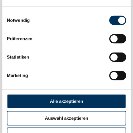
Einwilligungsauswahl
Notwendig
Präferenzen
Statistiken
Marketing
kununu Top Company
Alle akzeptieren
Die Auszeichnung Top Company von kununu
basiert auf unabhängigen Bewertungen der
Auswahl akzeptieren
Mitarbeitenden und bestätigt Battery‑Kutter
als einen der
besten Arbeitgeber
in