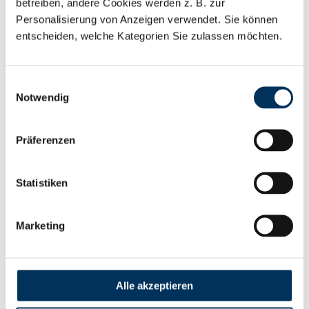
betreiben, andere Cookies werden z. B. zur
Personalisierung von Anzeigen verwendet. Sie können
entscheiden, welche Kategorien Sie zulassen möchten.
Einwilligungsauswahl
Notwendig
Kontakt
Präferenzen
Battery-Kutter GmbH & Co. KG
Statistiken
Robert-Koch-Straße 19a
22851 Norderstedt
T
+49 40 401 161-0
Marketing
F
+49 40 401 161-79
info@battery-kutter.de
Kundenservice:
Alle akzeptieren
Mo.-Do.:
08:00 – 17:00 Uhr