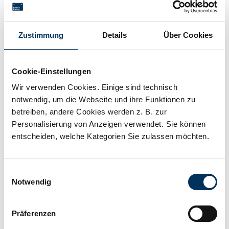
Speicherlösung
Zustimmung
Details
Über Cookies
Technische Details
Cookie-Einstellungen
Wir verwenden Cookies. Einige sind technisch
Spannung:
12,8V
notwendig, um die Webseite und ihre Funktionen zu
betreiben, andere Cookies werden z. B. zur
Kapazität:
7,5Ah
Personalisierung von Anzeigen verwendet. Sie können
entscheiden, welche Kategorien Sie zulassen möchten.
Technologie:
LiFePO4
Einwilligungsauswahl
Notwendig
Hersteller:
LiBrick
Präferenzen
Länge:
151mm