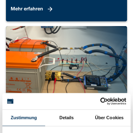
Mehr erfahren
08.07.2026
Setzen Sie auf qualitätsgeprüftes Zubehör
Zustimmung
Details
Über Cookies
Im Rahmen der Wareneingangs- bzw.