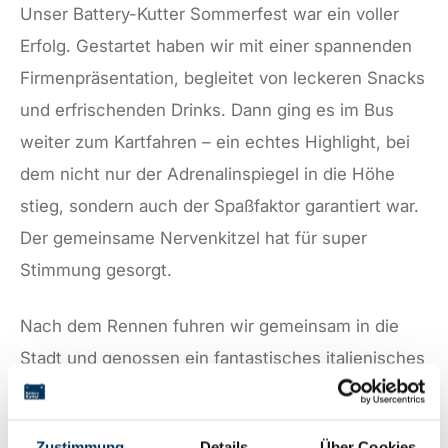
Unser Battery-Kutter Sommerfest war ein voller
Erfolg. Gestartet haben wir mit einer spannenden
Firmenpräsentation, begleitet von leckeren Snacks
und erfrischenden Drinks. Dann ging es im Bus
weiter zum Kartfahren – ein echtes Highlight, bei
dem nicht nur der Adrenalinspiegel in die Höhe
stieg, sondern auch der Spaßfaktor garantiert war.
Der gemeinsame Nervenkitzel hat für super
Stimmung gesorgt.
Nach dem Rennen fuhren wir gemeinsam in die
Stadt und genossen ein fantastisches italienisches
Abendessen – begleitet von guten Gesprächen
und fröhlichen Momenten. Für einige war der
Zustimmung
Details
Über Cookies