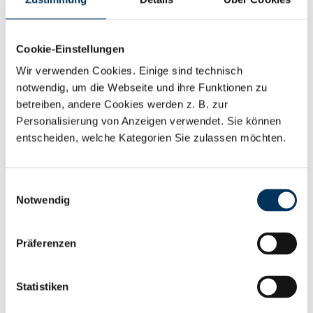
Abend damit noch lange nicht vorbei: Ein Teil
unserer Truppe, machte sich noch auf den Weg
zum Kiez, wo der Tag bei Tanz, Musik und bester
Cookie-Einstellungen
Stimmung seinen krönenden Abschluss fand.
Wir verwenden Cookies. Einige sind technisch
notwendig, um die Webseite und ihre Funktionen zu
betreiben, andere Cookies werden z. B. zur
Danke an alle, die diesen Tag so besonders
Personalisierung von Anzeigen verwendet. Sie können
gemacht haben – wir freuen uns jetzt schon auf
entscheiden, welche Kategorien Sie zulassen möchten.
das nächste Fest mit Euch!
Einwilligungsauswahl
Bild und Video: Battery-Kutter
Notwendig
Zurück
Präferenzen
Statistiken