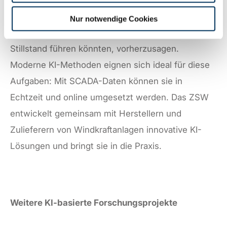
überwachen. Abweichungen vom Normalbetrieb
sollten möglichst früh erkannt werden, um die
Nur notwendige Cookies
Wahrscheinlichkeit kritischer Fehler, die zu einem
Stillstand führen könnten, vorherzusagen.
Moderne KI-Methoden eignen sich ideal für diese
Aufgaben: Mit SCADA-Daten können sie in
Echtzeit und online umgesetzt werden. Das ZSW
entwickelt gemeinsam mit Herstellern und
Zulieferern von Windkraftanlagen innovative KI-
Lösungen und bringt sie in die Praxis.
Weitere KI-basierte Forschungsprojekte