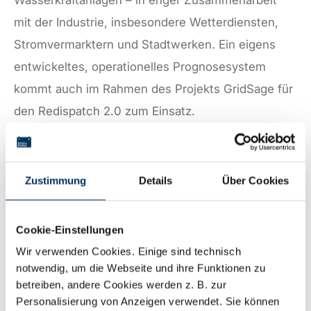
Wasserkraftanlagen – in enger Zusammenarbeit
mit der Industrie, insbesondere Wetterdiensten,
Stromvermarktern und Stadtwerken. Ein eigens
entwickeltes, operationelles Prognosesystem
kommt auch im Rahmen des Projekts GridSage für
den Redispatch 2.0 zum Einsatz.
Auch zur Gestaltung der komplexen
Zusammenhänge zwischen Wetterdaten,
Zustimmung
Details
Über Cookies
Messwerten, Satellitenbildern und aktuellen
Einspeisedaten setzt das ZSW modernste KI-
Cookie-Einstellungen
Verfahren ein. Die Systeme werden mit
Wir verwenden Cookies. Einige sind technisch
umfangreichen historischen Datensätzen trainiert
notwendig, um die Webseite und ihre Funktionen zu
und getestet, bevor sie im täglichen Betrieb
betreiben, andere Cookies werden z. B. zur
Personalisierung von Anzeigen verwendet. Sie können
verwendet werden – für Vorhersagen bis zu 180