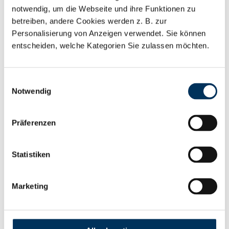
notwendig, um die Webseite und ihre Funktionen zu
„Wir freuen uns sehr über diese Auszeichnung. Sie
betreiben, andere Cookies werden z. B. zur
bestätigt, dass unser Anspruch –
Personalisierung von Anzeigen verwendet. Sie können
kundenorientierter Service, technische Qualität
entscheiden, welche Kategorien Sie zulassen möchten.
und digitale Zugänglichkeit – nicht nur unser
Selbstverständnis prägt, sondern auch
Einwilligungsauswahl
Notwendig
wahrgenommen wird“, sagt unser Geschäftsführer
Hendrik Kutter dazu.
Präferenzen
Vielen Dank an dieser Stelle an das gesamte Team
für die tolle Arbeit, die ihr jeden Tag leistet. Ohne
Statistiken
jeden Einzelnen von euch hätten wir diese
Marketing
besondere Auszeichnung nicht für uns gewinnen
können.