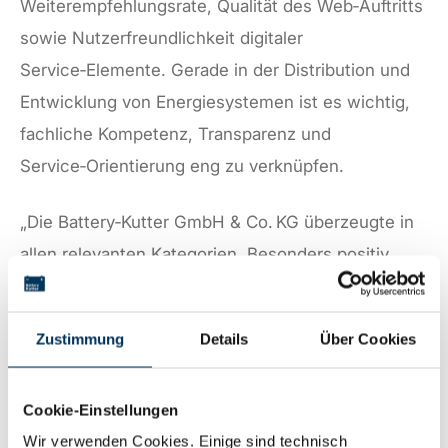
Weiterempfehlungsrate, Qualität des Web‑Auftritts
sowie Nutzerfreundlichkeit digitaler
Service‑Elemente. Gerade in der Distribution und
Entwicklung von Energiesystemen ist es wichtig,
fachliche Kompetenz, Transparenz und
Service‑Orientierung eng zu verknüpfen.
„Die Battery‑Kutter GmbH & Co. KG überzeugte in
allen relevanten Kategorien. Besonders positiv
hervorgehoben wurde der strukturierte und
informative Web‑Auftritt, der Kund:innen
Zustimmung
Details
Über Cookies
transparent durch das Sortiment führt und digitale
Zugänglichkeit in Beratung und Bestellung
Cookie-Einstellungen
erleichtert.“, so der Bericht der DISQTrust.
Wir verwenden Cookies. Einige sind technisch