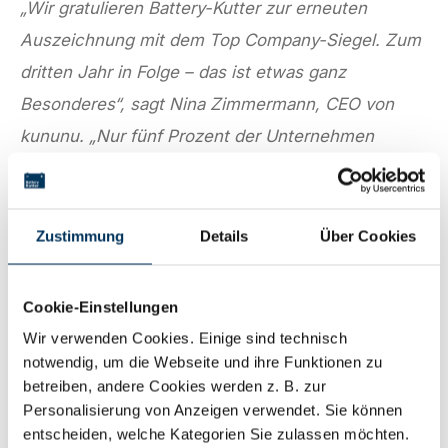
„Wir gratulieren Battery-Kutter zur erneuten
Auszeichnung mit dem Top Company-Siegel. Zum
dritten Jahr in Folge – das ist etwas ganz
Besonderes“, sagt Nina Zimmermann, CEO von
kununu. „Nur fünf Prozent der Unternehmen
qualifizieren sich für dieses besondere Siegel. Dies
sendet ein positives Signal, sowohl als
Aushängeschild für potenzielle Bewerber:innen als
Zustimmung
Details
Über Cookies
auch als Spiegel der Unternehmenskultur nach
innen an die Mitarbeitenden. So konnten 71
Cookie-Einstellungen
Prozent der Unternehmen, die das Siegel erhalten
Wir verwenden Cookies. Einige sind technisch
haben, eine erhöhte Anzahl an Bewerbungen
notwendig, um die Webseite und ihre Funktionen zu
betreiben, andere Cookies werden z. B. zur
verzeichnen. Ganze 81 Prozent erkennen die
Personalisierung von Anzeigen verwendet. Sie können
Auszeichnung darüber hinaus auch als einen
entscheiden, welche Kategorien Sie zulassen möchten.