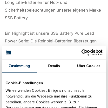
Long Life-Batterien für Not- und
Sicherheitsbeleuchtungen unserer eigenen Marke
SSB Battery.
Ein Highlight ist unsere SSB Battery Pure Lead
Power Serie: Die Reinblei-Batterien überzeugen
durch eine sehr hohe Lebenserwartung unter
extremen Bedingungen und einer Lagerfähigkeit
von bis zu zwei Jahren. Durch modernste Reinblei-
Zustimmung
Details
Über Cookies
Dünnplattentechnologie bietet die SSB Battery PLP
eine signifikant erhöhte Energiedichte - bei
Cookie-Einstellungen
gleichzeitig optimalem Schutz des Gitters vor
Wir verwenden Cookies. Einige sind technisch
Korrosion.
notwendig, um die Webseite und ihre Funktionen zu
betreiben, andere Cookies werden z. B. zur
Personalisierung von Anzeigen verwendet. Sie können