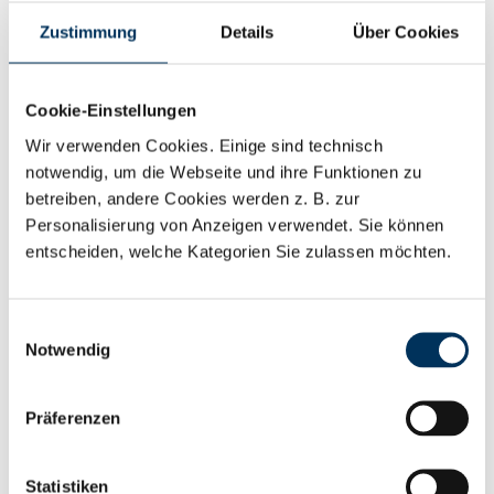
Höchste Qualität, auch dank DIN EN ISO 9001und
Zustimmung
Details
Über Cookies
14001 Zertifizierung von Battery-Kutter
VdS-anerkannt
Ständige Verfügbarkeit
Cookie-Einstellungen
Top Preis-Leistungs-Verhältnis
Wir verwenden Cookies. Einige sind technisch
notwendig, um die Webseite und ihre Funktionen zu
12 Monate Gewährleistung auf alle SUN-Artikel
betreiben, andere Cookies werden z. B. zur
Personalisierung von Anzeigen verwendet. Sie können
entscheiden, welche Kategorien Sie zulassen möchten.
SUN Batterien eignen sich ideal für den Einsatz in
Einwilligungsauswahl
Gefahrenmeldeanlagen, wie Brandmeldeanlagen,
Notwendig
Einbruchmeldeanlagen und
Sicherheitsbeleuchtungsanlagen u. v. m.
Präferenzen
Und wer die Farbe Gelb bisher nicht mochte, wird
Statistiken