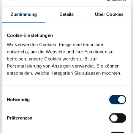
Grundlage für einen zuverlässigen Betrieb zu
schaffen.
Zustimmung
Details
Über Cookies
Ergänzend folgt nach der Installation ein Site
Cookie-Einstellungen
Acceptance Test (SAT) direkt im Rechenzentrum.
Wir verwenden Cookies. Einige sind technisch
So wird sichergestellt, dass nicht nur die einzelnen
notwendig, um die Webseite und ihre Funktionen zu
Komponenten, sondern auch das Gesamtsystem
betreiben, andere Cookies werden z. B. zur
Personalisierung von Anzeigen verwendet. Sie können
unter realen Einsatzbedingungen die geforderte
entscheiden, welche Kategorien Sie zulassen möchten.
Leistung erbringt.
Für kritische Infrastrukturen gilt:
Einwilligungsauswahl
Notwendig
Versorgungssicherheit beginnt lange vor der
Inbetriebnahme – mit der konsequenten Prüfung
Präferenzen
und Abnahme aller relevanten Komponenten.