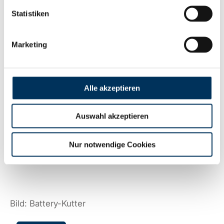
die technische Kompetenz der Battery-Kutter
Statistiken
GmbH auf Zellebene aus über 35 Jahren Geschäft
mit der Erfahrung des Teams der neuen LiBrick
Marketing
ESS GmbH aus 10 Jahren Entwicklung, Bau und
Betrieb schlüsselfertiger Batteriespeichersysteme.
Alle akzeptieren
Sie möchten nun gerne mehr über die Firma und
Batteriespeicher erfahren? Hier finden Sie
weitere
Auswahl akzeptieren
Informationen
über die Produkte der LiBrick ESS
Nur notwendige Cookies
GmbH:
librick-ess.com
.
Bild: Battery-Kutter