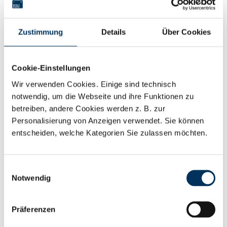
Großes Augenmerk sollte jedoch auf die
Qualität
Zustimmung
Details
Über Cookies
der Batteriezellen
und die Betriebsführung des
Stromspeichers gelegt werden. Hier spielt neben
Cookie-Einstellungen
der Anzahl der maximalen Zyklen speziell die
Wir verwenden Cookies. Einige sind technisch
Alterung der Zellen eine Rolle. Je mehr Zyklen und
notwendig, um die Webseite und ihre Funktionen zu
je geringer die Alterung, umso mehr Geld kann ein
betreiben, andere Cookies werden z. B. zur
Personalisierung von Anzeigen verwendet. Sie können
Batteriespeicher erwirtschaften. Da macht es Sinn,
entscheiden, welche Kategorien Sie zulassen möchten.
bei der Wahl des Batteriespeichers genauer
hinzusehen, damit der investierte Euro auch
den
Einwilligungsauswahl
erwarteten Gewinn
bringt.
Notwendig
Unsere
LiBrick ESS GmbH
ist dafür genau der
Präferenzen
richtige Partner, denn das Unternehmen verbindet