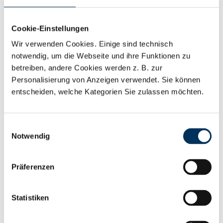
abgestellte Elektrofahrzeuge abgegeben. Ein
Stellplatz mit rund 3,75 Kubikmetern
Cookie-Einstellungen
Speicherbeton könnte theoretisch etwa 7,5 kWh
Wir verwenden Cookies. Einige sind technisch
liefern – ausreichend für rund 30 bis 50 Kilometer
notwendig, um die Webseite und ihre Funktionen zu
Reichweite.
betreiben, andere Cookies werden z. B. zur
Personalisierung von Anzeigen verwendet. Sie können
entscheiden, welche Kategorien Sie zulassen möchten.
Konkrete Anwendungen für E-Fahrzeuge
existieren derzeit jedoch noch nicht. Die erwartete
Ladeleistung liegt vorerst bei lediglich 1-2 kW und
Einwilligungsauswahl
Notwendig
entspricht damit dem sogenannten Level-1-Laden.
Für eine vollständige Ladung eines Elektroautos
Präferenzen
wären 8-10 Stunden erforderlich – moderne
Schnellladeinfrastruktur stellt heute 50-350 kW
Statistiken
bereit. Hinzu kommt, dass wichtige Komponenten
wie Leistungselektronik zur Spannungsanpassung