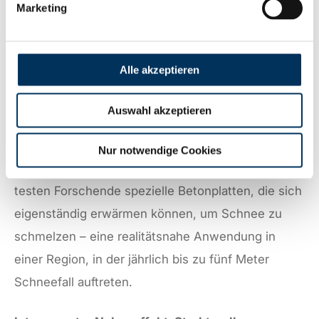
Marketing
von 12 Volt (Beton) auf 400–800 Volt
(Fahrzeugbatterie) gegenwärtig noch fehlen.
Alle akzeptieren
Japan setzt bereits erste Projekte um
Auswahl akzeptieren
In Japan wird die Technologie derweil bereits
praktisch erprobt: Das Unternehmen Aizawa
Nur notwendige Cookies
Concrete kooperiert mit dem MIT. In Sapporo
testen Forschende spezielle Betonplatten, die sich
eigenständig erwärmen können, um Schnee zu
schmelzen – eine realitätsnahe Anwendung in
einer Region, in der jährlich bis zu fünf Meter
Schneefall auftreten.