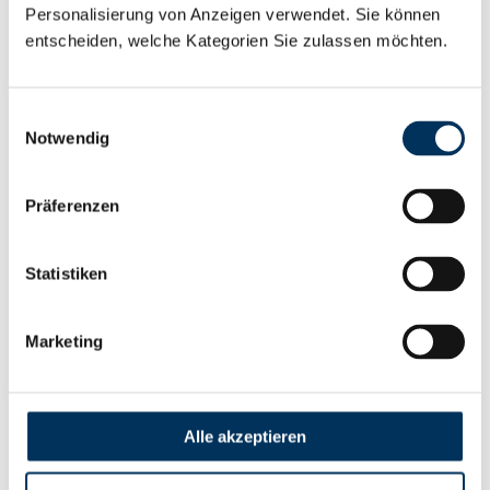
UP10 Batteriesysteme. Die modularen USV-
Personalisierung von Anzeigen verwendet. Sie können
entscheiden, welche Kategorien Sie zulassen möchten.
Batteriespeicher auf Basis moderner LFP-
Technologie vereinen hohe Effizienz, maximale
Einwilligungsauswahl
Sicherheit und eine besonders kompakte
Notwendig
Bauweise.
Präferenzen
Wir freuen uns schon auf die nächste Messe!
Statistiken
Marketing
Bild: Battery-Kutter
Alle akzeptieren
Video: Battery-Kutter