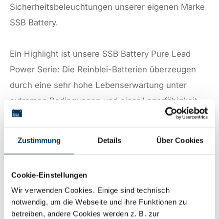
Sicherheitsbeleuchtungen unserer eigenen Marke
SSB Battery.
Ein Highlight ist unsere SSB Battery Pure Lead
Power Serie: Die Reinblei-Batterien überzeugen
durch eine sehr hohe Lebenserwartung unter
extremen Bedingungen und einer Lagerfähigkeit
von bis zu zwei Jahren. Durch modernste Reinblei-
Dünnplattentechnologie bietet die SSB Battery PLP
Zustimmung
Details
Über Cookies
eine signifikant erhöhte Energiedichte - bei
gleichzeitig optimalem Schutz des Gitters vor
Cookie-Einstellungen
Korrosion.
Wir verwenden Cookies. Einige sind technisch
notwendig, um die Webseite und ihre Funktionen zu
Ebenfalls im Mittelpunkt standen unsere LiBrick
betreiben, andere Cookies werden z. B. zur