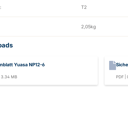
:
T2
2,05kg
oads
nblatt Yuasa NP12-6
Siche
3.34 MB
PDF