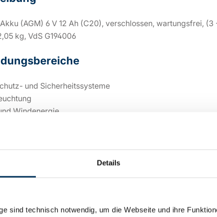
-Akku (AGM) 6 V 12 Ah (C20), verschlossen, wartungsfrei, (3 
2,05 kg, VdS G194006
dungsbereiche
chutz- und Sicherheitssysteme
euchtung
 und Windenergie
nlagen
euge
Details
sche Details
e sind technisch notwendig, um die Webseite und ihre Funktion
:
6V