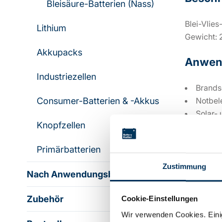
Bleisäure-Batterien (Nass)
Blei-Vlies
Lithium
Gewicht: 
Akkupacks
Anwen
Industriezellen
Brands
Consumer-Batterien & -Akkus
Notbel
Solar-
Knopfzellen
USV-A
Spielz
Primärbatterien
Zustimmung
Nach Anwendungsbereich
Techni
Zubehör
Cookie-Einstellungen
Wir verwenden Cookies. Einig
Spannung