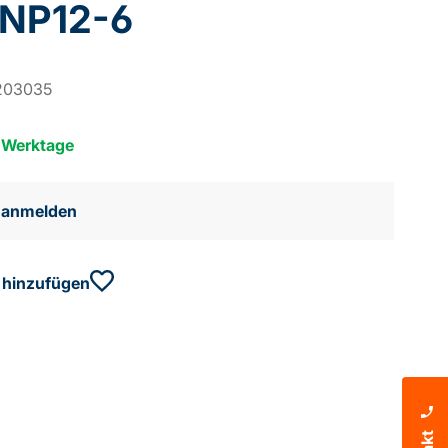
 NP12-6
203035
5 Werktage
e anmelden
 hinzufügen