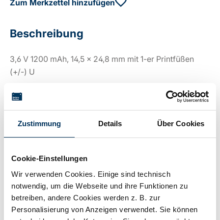
Zum Merkzettel hinzufügen
Beschreibung
3,6 V 1200 mAh, 14,5 x 24,8 mm mit 1-er Printfüßen
(+/-) U
Technische Details
Zustimmung
Details
Über Cookies
Spannung:
3,6V
Cookie-Einstellungen
Wir verwenden Cookies. Einige sind technisch
Kapazität:
1,2Ah
notwendig, um die Webseite und ihre Funktionen zu
betreiben, andere Cookies werden z. B. zur
Personalisierung von Anzeigen verwendet. Sie können
Technologie:
Lithium