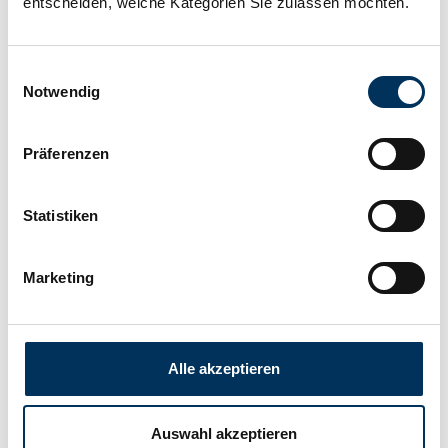
entscheiden, welche Kategorien Sie zulassen möchten.
Hersteller:
Saft
Einwilligungsauswahl
Notwendig
Breite:
14,5mm
Präferenzen
Höhe:
24,8mm
Statistiken
Anschluss:
Lötfahne
Marketing
Gewicht:
0,009kg
Alle akzeptieren
Downloads
Auswahl akzeptieren