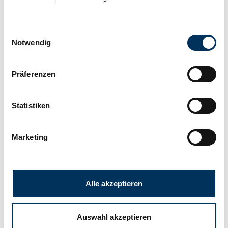
Hersteller:
SUN Battery
Einwilligungsauswahl
Länge:
166mm
Notwendig
Breite:
175mm
Präferenzen
Statistiken
Höhe:
125mm
Marketing
Anschluss:
M5
Gewicht:
8,15kg
Alle akzeptieren
Downloads
Auswahl akzeptieren