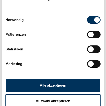
Hersteller:
SUN Battery
Einwilligungsauswahl
Länge:
178mm
Notwendig
Breite:
35mm
Präferenzen
Statistiken
Höhe:
66mm
Marketing
Anschluss:
T1
Gewicht:
1,03kg
Alle akzeptieren
Downloads
Auswahl akzeptieren