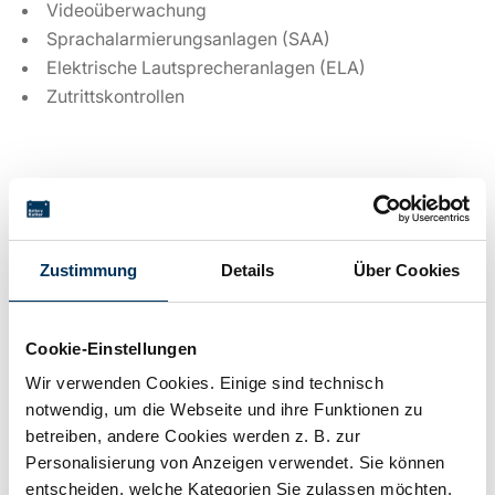
Videoüberwachung
Sprachalarmierungsanlagen (SAA)
Elektrische Lautsprecheranlagen (ELA)
Zutrittskontrollen
Technische Details
Zustimmung
Details
Über Cookies
Spannung:
12V
Cookie-Einstellungen
Kapazität:
2,3Ah
Wir verwenden Cookies. Einige sind technisch
notwendig, um die Webseite und ihre Funktionen zu
Technologie:
Blei AGM
betreiben, andere Cookies werden z. B. zur
Personalisierung von Anzeigen verwendet. Sie können
entscheiden, welche Kategorien Sie zulassen möchten.