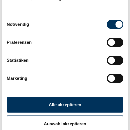
Anschluss:
M8
Einwilligungsauswahl
Länge:
330mm
Notwendig
Breite:
173mm
Präferenzen
Statistiken
Höhe:
220mm
Marketing
Hersteller:
SUN Battery
Gewicht:
32,8kg
Alle akzeptieren
Downloads
Auswahl akzeptieren