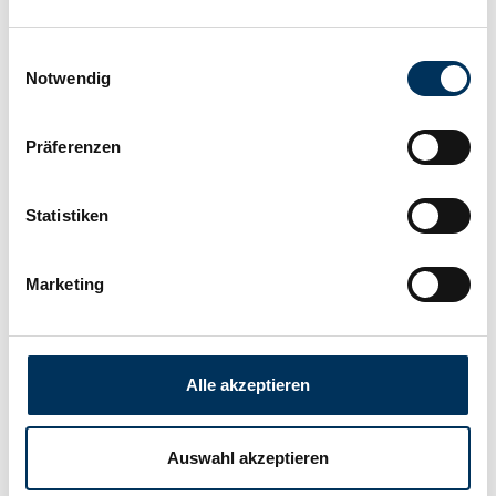
Anschluss:
T1
Einwilligungsauswahl
Notwendig
Länge:
97mm
Präferenzen
Breite:
43mm
Statistiken
Höhe:
58mm
Marketing
Hersteller:
SUN Battery
Gewicht:
0,602kg
Alle akzeptieren
Downloads
Auswahl akzeptieren