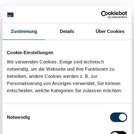
Technische Details
Zustimmung
Details
Über Cookies
Spannung:
12V
Cookie-Einstellungen
Kapazität:
8Ah
Wir verwenden Cookies. Einige sind technisch
notwendig, um die Webseite und ihre Funktionen zu
betreiben, andere Cookies werden z. B. zur
Technologie:
Blei AGM
Personalisierung von Anzeigen verwendet. Sie können
entscheiden, welche Kategorien Sie zulassen möchten.
Hersteller:
SUN Battery
Einwilligungsauswahl
Notwendig
Länge:
151mm