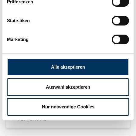
Präferenzen
Breite:
65mm
Statistiken
Höhe:
99mm
Marketing
Anschluss:
T2
Gewicht:
2,68kg
Alle akzeptieren
Downloads
Auswahl akzeptieren
MSDS SUN Battery VRLA DE
Nur notwendige Cookies
PDF
8.45 MB