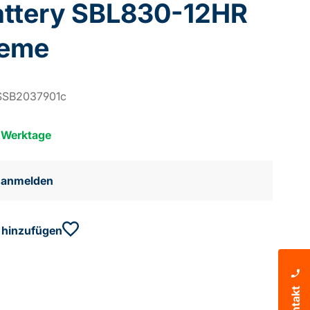
attery SBL830-12HR
reme
SSB2037901c
5 Werktage
e anmelden
 hinzufügen
Kontakt