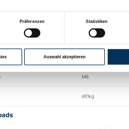
522mm
Präferenzen
Statistiken
238mm
223mm
ies
Auswahl akzeptieren
:
M8
69,1kg
oads