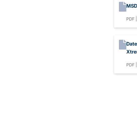
MSD
PDF
Date
Xtr
PDF