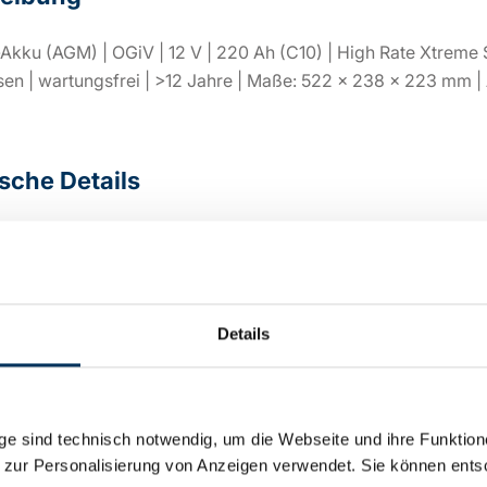
-Akku (AGM) | OGiV | 12 V | 220 Ah (C10) | High Rate Xtreme S
sen | wartungsfrei | >12 Jahre | Maße: 522 × 238 × 223 mm | 
sche Details
:
12V
220Ah
Details
ie:
Blei AGM
e sind technisch notwendig, um die Webseite und ihre Funktion
 zur Personalisierung von Anzeigen verwendet. Sie können ents
:
SSB Battery