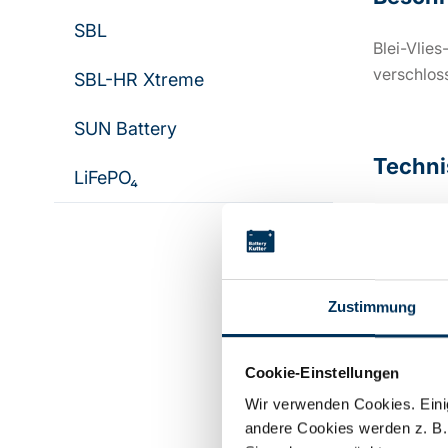
SBL
Blei-Vlies
verschlos
SBL-HR Xtreme
SUN Battery
Techni
LiFePO₄
Spannung
Kapazität:
Zustimmung
Technolog
Cookie-Einstellungen
Wir verwenden Cookies. Einig
andere Cookies werden z. B.
Hersteller