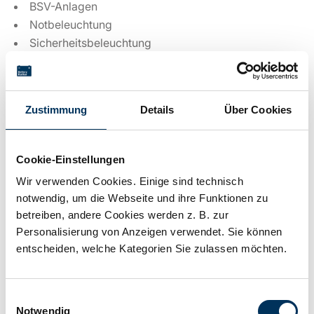
BSV-Anlagen
Notbeleuchtung
Sicherheitsbeleuchtung
Technische Details
Zustimmung
Details
Über Cookies
Spannung:
12V
Cookie-Einstellungen
Wir verwenden Cookies. Einige sind technisch
notwendig, um die Webseite und ihre Funktionen zu
Kapazität:
100,8Ah
betreiben, andere Cookies werden z. B. zur
Personalisierung von Anzeigen verwendet. Sie können
entscheiden, welche Kategorien Sie zulassen möchten.
Technologie:
Blei AGM
Einwilligungsauswahl
Anschluss:
M8
Notwendig