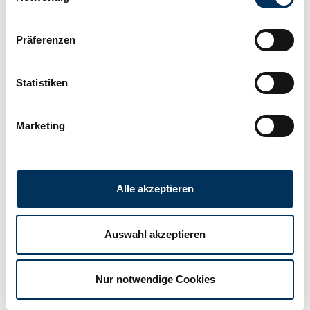
Länge:
328mm
Präferenzen
Breite:
172mm
Statistiken
Marketing
Höhe:
220mm
Hersteller:
SSB Battery
Alle akzeptieren
Gewicht:
32kg
Auswahl akzeptieren
Downloads
Nur notwendige Cookies