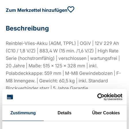
Zum Merkzettel hinzufügen
Beschreibung
Reinblei-Vlies-Akku (AGM, TPPL) | OGiV | 12V 229 Ah
(C10 / 1,8 V/Z) | 883,4 W (15 min. /1,6 V/Z) | High Rate
Serie (hochstromfähig) | verschlossen | wartungsfrei |
20 Jahre | Maße: 515 × 125 × 328 mm | inkl.
Polabdeckkappe: 559 mm | M-M8 Gewindebolzen | F-
M8 Innengew. | Gewicht: 60,5 kg | inkl. Standard
Blockverbinder starr | 5 Jahre Garantie
Zustimmung
Details
Über Cookies
Technische Details