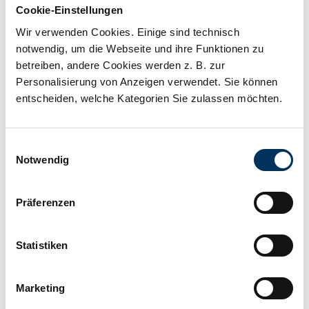
Cookie-Einstellungen
Spannung:
12V
Wir verwenden Cookies. Einige sind technisch
notwendig, um die Webseite und ihre Funktionen zu
Kapazität:
229Ah
betreiben, andere Cookies werden z. B. zur
Personalisierung von Anzeigen verwendet. Sie können
entscheiden, welche Kategorien Sie zulassen möchten.
Technologie:
Reinblei
Einwilligungsauswahl
Hersteller:
SSB Battery
Notwendig
Länge:
559mm
Präferenzen
Statistiken
Breite:
124,8mm
Marketing
Höhe:
328mm