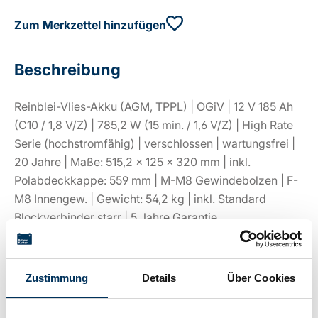
Zum Merkzettel hinzufügen
Beschreibung
Reinblei-Vlies-Akku (AGM, TPPL) | OGiV | 12 V 185 Ah
(C10 / 1,8 V/Z) | 785,2 W (15 min. / 1,6 V/Z) | High Rate
Serie (hochstromfähig) | verschlossen | wartungsfrei |
20 Jahre | Maße: 515,2 × 125 × 320 mm | inkl.
Polabdeckkappe: 559 mm | M-M8 Gewindebolzen | F-
M8 Innengew. | Gewicht: 54,2 kg | inkl. Standard
Blockverbinder starr | 5 Jahre Garantie
Zustimmung
Details
Über Cookies
Technische Details