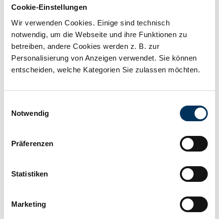
Cookie-Einstellungen
Spannung:
12V
Wir verwenden Cookies. Einige sind technisch
notwendig, um die Webseite und ihre Funktionen zu
Kapazität:
185Ah
betreiben, andere Cookies werden z. B. zur
Personalisierung von Anzeigen verwendet. Sie können
entscheiden, welche Kategorien Sie zulassen möchten.
Technologie:
Reinblei
Einwilligungsauswahl
Anschluss:
M8
Notwendig
Länge:
559mm
Präferenzen
Statistiken
Breite:
125mm
Marketing
Höhe:
320mm