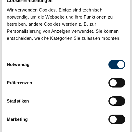
Cookie-Einstellungen
Wir verwenden Cookies. Einige sind technisch
notwendig, um die Webseite und ihre Funktionen zu
Kapazität:
162Ah
betreiben, andere Cookies werden z. B. zur
Personalisierung von Anzeigen verwendet. Sie können
entscheiden, welche Kategorien Sie zulassen möchten.
Technologie:
Reinblei
Einwilligungsauswahl
Hersteller:
SSB Battery
Notwendig
Länge:
340,9mm
Präferenzen
Breite:
170mm
Statistiken
Höhe:
275,7mm
Marketing