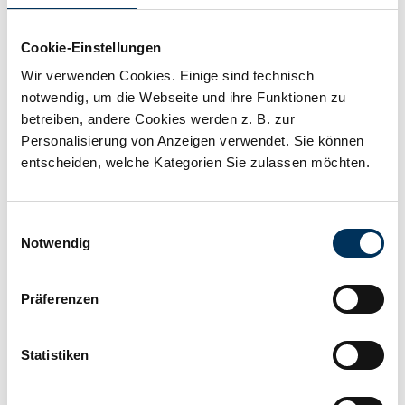
Hersteller:
SSB Battery
Cookie-Einstellungen
Wir verwenden Cookies. Einige sind technisch
Gewicht:
42,2kg
notwendig, um die Webseite und ihre Funktionen zu
betreiben, andere Cookies werden z. B. zur
Downloads
Personalisierung von Anzeigen verwendet. Sie können
entscheiden, welche Kategorien Sie zulassen möchten.
Datenblatt SSB Battery Pure Lead Power 610-
Einwilligungsauswahl
12 M8V0
Notwendig
PDF
3.89 MB
Präferenzen
Statistiken