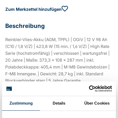
Zum Merkzettel hinzufügen
Beschreibung
Reinblei-Vlies-Akku (AGM, TPPL) | OGiV | 12 V 98 Ah
(C10 / 1,8 V/Z) | 423,8 W (15 min. / 1,6 V/Z) | High Rate
Serie (hochstromfähig) | verschlossen | wartungsfrei |
20 Jahre | Maße: 373,3 × 108 × 287 mm | inkl.
Polabdeckkappe: 405,4 mm | M-M8 Gewindebolzen |
F-M8 Innengew. | Gewicht: 28,7 kg | inkl. Standard
Blockverbinder starr | 5 Jahre Garantie
Zustimmung
Details
Über Cookies
Technische Details