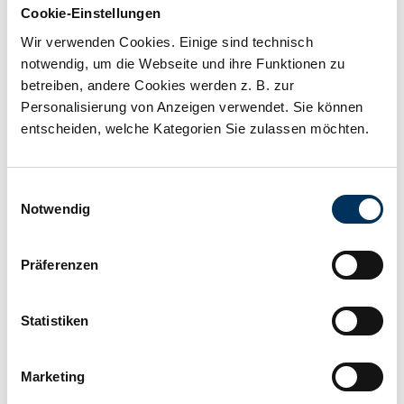
Cookie-Einstellungen
Spannung:
12V
Wir verwenden Cookies. Einige sind technisch
notwendig, um die Webseite und ihre Funktionen zu
Kapazität:
98Ah
betreiben, andere Cookies werden z. B. zur
Personalisierung von Anzeigen verwendet. Sie können
entscheiden, welche Kategorien Sie zulassen möchten.
Technologie:
Reinblei
Einwilligungsauswahl
Anschluss:
M8
Notwendig
Länge:
405,4mm
Präferenzen
Statistiken
Breite:
108mm
Marketing
Höhe:
287mm