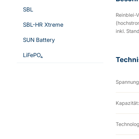
SBL
Reinblei-V
(hochstrom
SBL-HR Xtreme
inkl. Stan
SUN Battery
LiFePO₄
Techni
Spannung
Kapazität:
Technolog