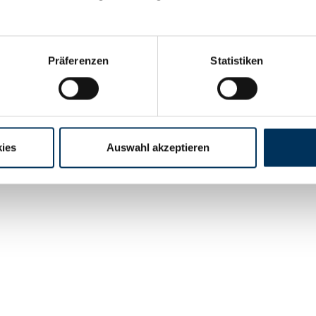
nblatt SSB Battery Pure Lead Power 400-
M8V0
Präferenzen
Statistiken
3.71 MB
ies
Auswahl akzeptieren