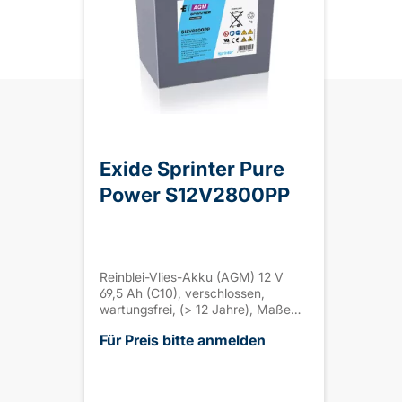
Exide Sprinter Pure
Power S12V2800PP
Reinblei-Vlies-Akku (AGM) 12 V
69,5 Ah (C10), verschlossen,
wartungsfrei, (> 12 Jahre), Maße
(LxBxH): 262 x 172 x 239 mm M6
Für Preis bitte anmelden
Innengew., Gewicht ca. 26,0 kg