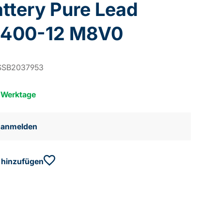
ttery Pure Lead
 400-12 M8V0
SSB2037953
5 Werktage
e anmelden
 hinzufügen