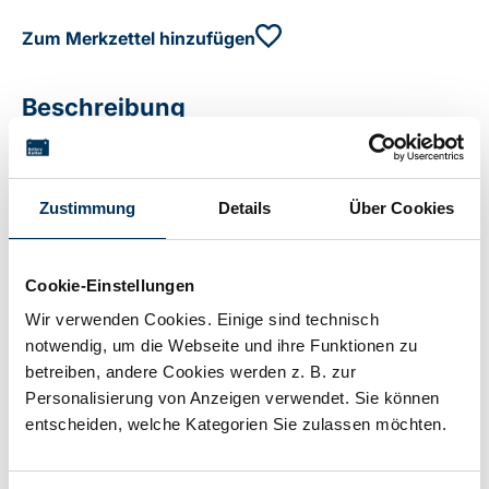
Zum Merkzettel hinzufügen
Beschreibung
Alkaline-Batterie 1,5 V 1.383 mAh
Zustimmung
Details
Über Cookies
Technische Details
Cookie-Einstellungen
Wir verwenden Cookies. Einige sind technisch
Spannung:
1,5V
notwendig, um die Webseite und ihre Funktionen zu
betreiben, andere Cookies werden z. B. zur
Personalisierung von Anzeigen verwendet. Sie können
Kapazität:
1,383Ah
entscheiden, welche Kategorien Sie zulassen möchten.