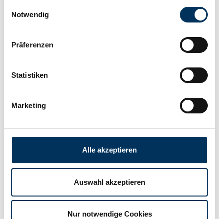
Technologie:
Alkaline
Einwilligungsauswahl
Notwendig
Hersteller:
Panasonic
Präferenzen
Breite:
10,5mm
Statistiken
Höhe:
44,5mm
Marketing
Anschluss:
Flattop
Alle akzeptieren
Gewicht:
0,024kg
Auswahl akzeptieren
Nur notwendige Cookies