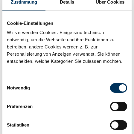
Zustimmung
Details
Über Cookies
Speicherlösung
Cookie-Einstellungen
Technische Details
Wir verwenden Cookies. Einige sind technisch
notwendig, um die Webseite und ihre Funktionen zu
betreiben, andere Cookies werden z. B. zur
Spannung:
12,8V
Personalisierung von Anzeigen verwendet. Sie können
entscheiden, welche Kategorien Sie zulassen möchten.
Kapazität:
100Ah
Einwilligungsauswahl
Notwendig
Technologie:
LiFePO4
Präferenzen
Anschluss:
M8
Statistiken
Länge:
330mm