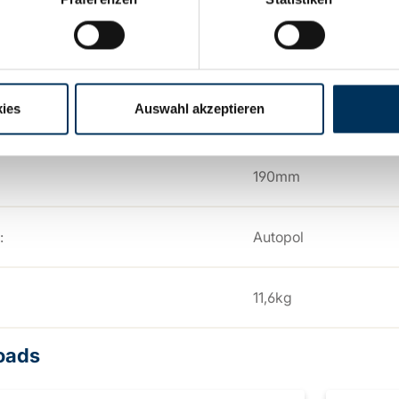
246mm
ies
Auswahl akzeptieren
175mm
190mm
:
Autopol
11,6kg
oads