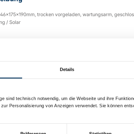
46x175x190mm, trocken vorgeladen, wartungsarm, geschlossen
ng / Solar
sche Details
Details
:
12V
50Ah
e sind technisch notwendig, um die Webseite und ihre Funktion
 zur Personalisierung von Anzeigen verwendet. Sie können ents
ie:
Blei Säure
:
Intact
Präferenzen
Statistiken