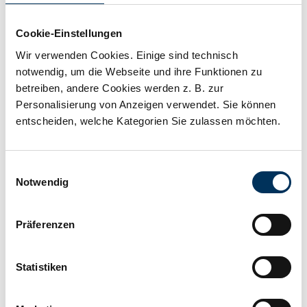
Kapazität:
44Ah
Cookie-Einstellungen
Technologie:
Blei Säure
Wir verwenden Cookies. Einige sind technisch
notwendig, um die Webseite und ihre Funktionen zu
betreiben, andere Cookies werden z. B. zur
Hersteller:
Intact
Personalisierung von Anzeigen verwendet. Sie können
entscheiden, welche Kategorien Sie zulassen möchten.
Länge:
175mm
Einwilligungsauswahl
Notwendig
Breite:
175mm
Präferenzen
Höhe:
190mm
Statistiken
Anschluss:
Autopol