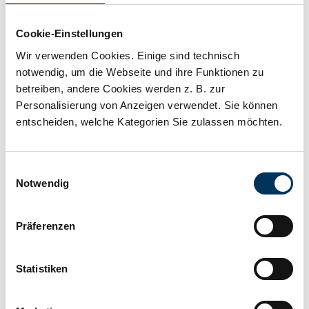
Kapazität:
43Ah
Cookie-Einstellungen
Technologie:
Blei Säure
Wir verwenden Cookies. Einige sind technisch
notwendig, um die Webseite und ihre Funktionen zu
betreiben, andere Cookies werden z. B. zur
Hersteller:
Intact
Personalisierung von Anzeigen verwendet. Sie können
entscheiden, welche Kategorien Sie zulassen möchten.
Länge:
210mm
Einwilligungsauswahl
Notwendig
Breite:
175mm
Präferenzen
Höhe:
175mm
Statistiken
Anschluss:
Autopol