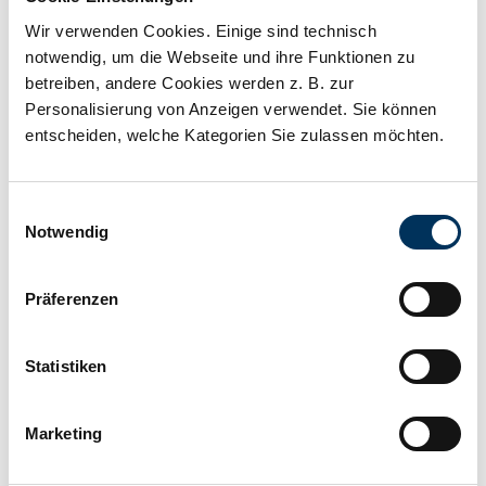
Kapazität:
4Ah
Wir verwenden Cookies. Einige sind technisch
notwendig, um die Webseite und ihre Funktionen zu
Technologie:
Blei Gel
betreiben, andere Cookies werden z. B. zur
Personalisierung von Anzeigen verwendet. Sie können
entscheiden, welche Kategorien Sie zulassen möchten.
Anschluss:
divers
Einwilligungsauswahl
Länge:
113mm
Notwendig
Präferenzen
Breite:
70mm
Statistiken
Höhe:
105mm
Marketing
Hersteller:
Intact