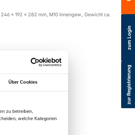
e 246 x 192 x 282 mm, M10 Innengew., Gewicht ca.
zum Login
zur Registrierung
Über Cookies
en zu betreiben,
cheiden, welche Kategorien