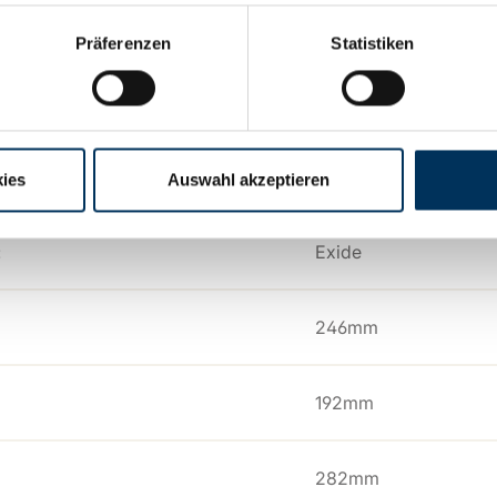
:
6V
Präferenzen
Statistiken
165Ah
ie:
Blei Gel
ies
Auswahl akzeptieren
:
Exide
246mm
192mm
282mm