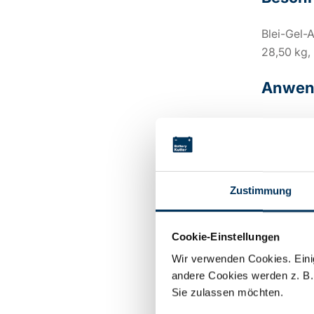
Blei-Gel-
28,50 kg,
Anwen
Gefahr
Sicher
USV-A
Energi
Zustimmung
Bahnte
Teleko
Cookie-Einstellungen
Wir verwenden Cookies. Einig
andere Cookies werden z. B.
Techni
Sie zulassen möchten.