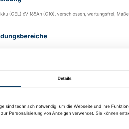
Akku (GEL) 6V 165Ah (C10), verschlossen, wartungsfrei, Maß
dungsbereiche
enmeldeanlagen (GMA)
heitsbeleuchtung
nlagen
eversorgung
Details
chnik
mmunikationsanlagen
e sind technisch notwendig, um die Webseite und ihre Funktion
 zur Personalisierung von Anzeigen verwendet. Sie können ents
sche Details