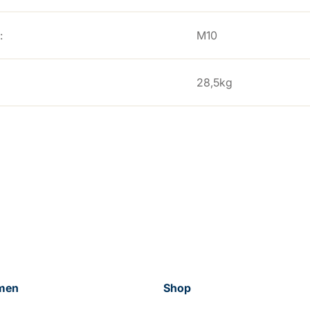
:
M10
28,5kg
men
Shop