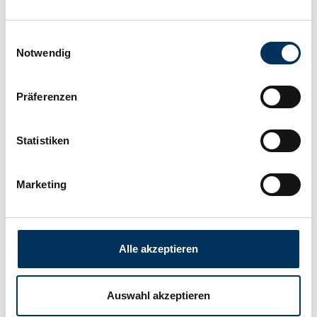
Technologie:
Blei Gel
Einwilligungsauswahl
Notwendig
Hersteller:
Exide
Präferenzen
Länge:
151mm
Statistiken
Breite:
65mm
Marketing
Höhe:
100mm
Alle akzeptieren
Anschluss:
T2
Auswahl akzeptieren
Gewicht:
2,3kg