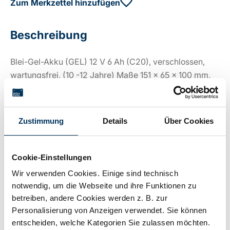
Zum Merkzettel hinzufügen
Beschreibung
Blei-Gel-Akku (GEL) 12 V 6 Ah (C20), verschlossen,
wartungsfrei, (10 -12 Jahre) Maße 151 x 65 x 100 mm,
Anschl. SR-6,3, Gewicht ca. 2,30 kg,
Zustimmung
Details
Über Cookies
Technische Details
Cookie-Einstellungen
Spannung:
12V
Wir verwenden Cookies. Einige sind technisch
notwendig, um die Webseite und ihre Funktionen zu
betreiben, andere Cookies werden z. B. zur
Kapazität:
6Ah
Personalisierung von Anzeigen verwendet. Sie können
entscheiden, welche Kategorien Sie zulassen möchten.