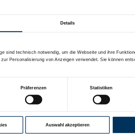
a Life Alkaline-Batterie 1,5 V
Details
sche Details
e sind technisch notwendig, um die Webseite und ihre Funktion
 zur Personalisierung von Anzeigen verwendet. Sie können ents
:
1,5V
ie:
Alkaline
Präferenzen
Statistiken
:
Duracell
ies
Auswahl akzeptieren
26,2mm