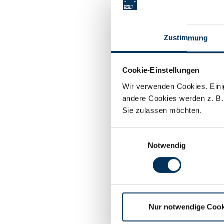
+100% extr
Zustimmung
Techni
Cookie-Einstellungen
Wir verwenden Cookies. Einig
andere Cookies werden z. B.
Spannung
Sie zulassen möchten.
Einwilligungsauswahl
Technolog
Notwendig
Hersteller
Nur notwendige Cook
Breite: