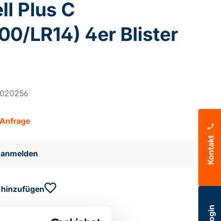
ll Plus C
0/LR14) 4er Blister
1020256
 Anfrage
Kontakt
e anmelden
 hinzufügen